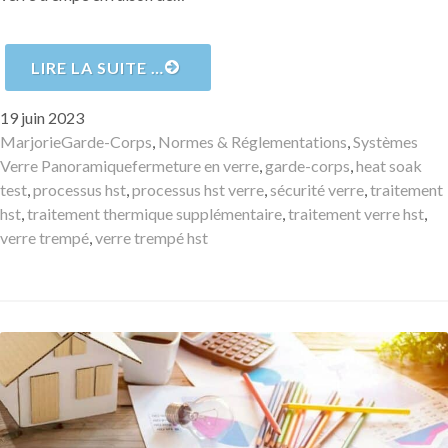
LIRE LA SUITE …
Publié
19 juin 2023
le
Auteur
Catégories
Marjorie
Garde-Corps
,
Normes & Réglementations
,
Systèmes
Mots-
Verre Panoramique
fermeture en verre
,
garde-corps
,
heat soak
clés
test
,
processus hst
,
processus hst verre
,
sécurité verre
,
traitement
hst
,
traitement thermique supplémentaire
,
traitement verre hst
,
verre trempé
,
verre trempé hst