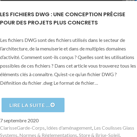
LES FICHIERS DWG : UNE CONCEPTION PRÉCISE
POUR DES PROJETS PLUS CONCRETS
Les fichiers DWG sont des fichiers utilisés dans le secteur de
l’architecture, de la menuiserie et dans de multiples domaines
d’activité. Comment sont-ils conçus ? Quelles sont les utilisations
possibles de ces fichiers ? Dans cet article vous trouverez tous les
éléments clés à connaître. Qu’est-ce qu’un fichier DWG ?
Définition du fichier .dwg Le format de fichier…
LIRE LA SUITE …
Publié
7 septembre 2020
le
Auteur
Catégories
Clarisse
Garde-Corps
,
Idées d'aménagement
,
Les Coulisses Glass
Systems
,
Normes & Réglementations
,
Store & Brise-Soleil
,