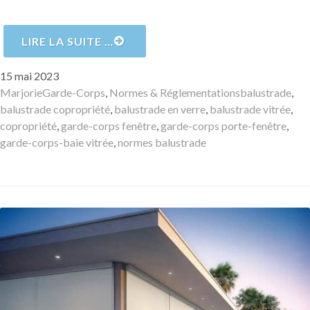
LIRE LA SUITE …
Publié
15 mai 2023
le
Auteur
Catégories
Mots-
Marjorie
Garde-Corps
,
Normes & Réglementations
balustrade
,
clés
balustrade copropriété
,
balustrade en verre
,
balustrade vitrée
,
copropriété
,
garde-corps fenêtre
,
garde-corps porte-fenêtre
,
garde-corps-baie vitrée
,
normes balustrade