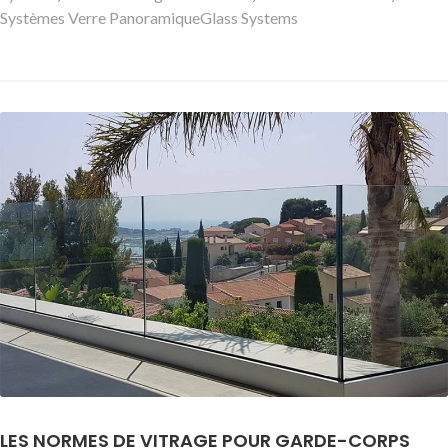
Mots-
Systèmes Verre Panoramique
Glass Systems
clés
LES NORMES DE VITRAGE POUR GARDE-CORPS