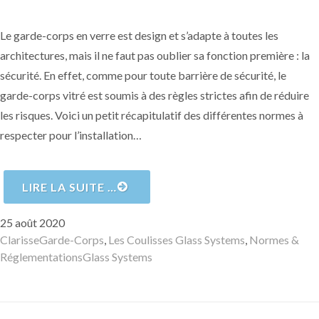
Le garde-corps en verre est design et s’adapte à toutes les
architectures, mais il ne faut pas oublier sa fonction première : la
sécurité. En effet, comme pour toute barrière de sécurité, le
garde-corps vitré est soumis à des règles strictes afin de réduire
les risques. Voici un petit récapitulatif des différentes normes à
respecter pour l’installation…
LIRE LA SUITE …
Publié
25 août 2020
le
Auteur
Catégories
Clarisse
Garde-Corps
,
Les Coulisses Glass Systems
,
Normes &
Mots-
Réglementations
Glass Systems
clés