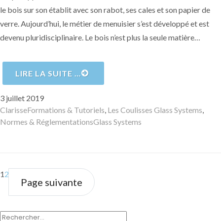
le bois sur son établit avec son rabot, ses cales et son papier de
verre. Aujourd’hui, le métier de menuisier s’est développé et est
devenu pluridisciplinaire. Le bois n’est plus la seule matière…
LIRE LA SUITE …
Publié
3 juillet 2019
le
Auteur
Catégories
Clarisse
Formations & Tutoriels
,
Les Coulisses Glass Systems
,
Mots-
Normes & Réglementations
Glass Systems
clés
Page
Page
1
2
Page suivante
RECHERCHER :