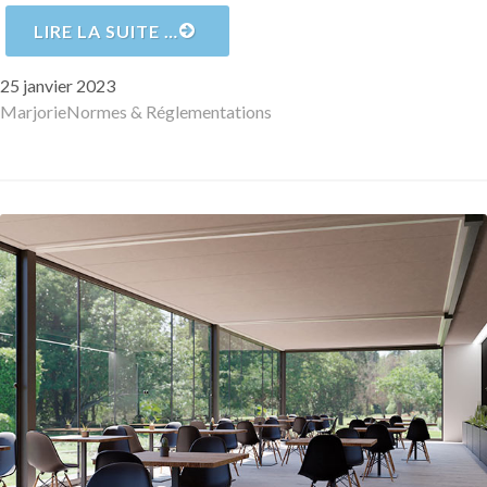
LIRE LA SUITE …
Publié
25 janvier 2023
le
Auteur
Catégories
Marjorie
Normes & Réglementations