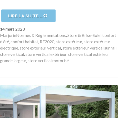
LIRE LA SUITE …
Publié
14 mars 2023
le
Auteur
Catégories
Mots-
Marjorie
Normes & Réglementations
,
Store & Brise-Soleil
confort
clés
d'été
,
confort habitat
,
RE2020
,
store extérieur
,
store extérieur
électrique
,
store extérieur vertical
,
store extérieur vertical sur rail
,
store vertical
,
store vertical extérieur
,
store vertical extérieur
grande largeur
,
store vertical motorisé