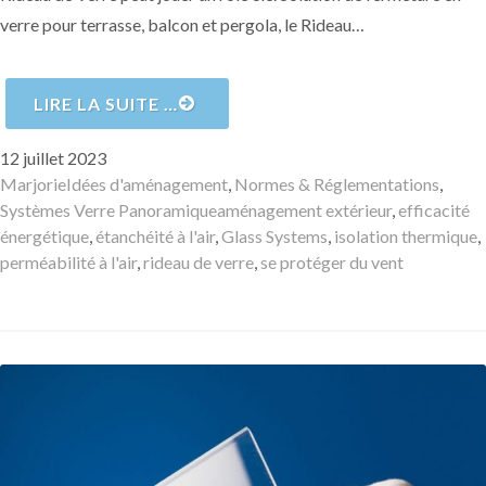
verre pour terrasse, balcon et pergola, le Rideau…
LIRE LA SUITE …
Publié
12 juillet 2023
le
Auteur
Catégories
Marjorie
Idées d'aménagement
,
Normes & Réglementations
,
Mots-
Systèmes Verre Panoramique
aménagement extérieur
,
efficacité
clés
énergétique
,
étanchéité à l'air
,
Glass Systems
,
isolation thermique
,
perméabilité à l'air
,
rideau de verre
,
se protéger du vent