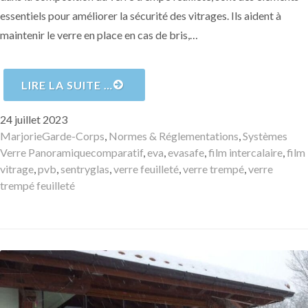
essentiels pour améliorer la sécurité des vitrages. Ils aident à
maintenir le verre en place en cas de bris,…
LIRE LA SUITE …
Publié
24 juillet 2023
le
Auteur
Catégories
Marjorie
Garde-Corps
,
Normes & Réglementations
,
Systèmes
Mots-
Verre Panoramique
comparatif
,
eva
,
evasafe
,
film intercalaire
,
film
clés
vitrage
,
pvb
,
sentryglas
,
verre feuilleté
,
verre trempé
,
verre
trempé feuilleté