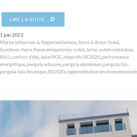
LIRE LA SUITE …
Publié
1 juin 2023
le
Auteur
Catégories
Marjorie
Normes & Réglementations
,
Store & Brise-Soleil
,
Mots-
Systèmes Verre Panoramique
brise-soleil
,
brise-soleil orientable
,
clés
BSO
,
confort d'été
,
label RGE
,
objectifs RE2020
,
performance
énergétique
,
pergola adossée
,
pergola aluminium
,
pergola bio
,
pergola bioclimatique
,
RE2020
,
réglementation environnementale