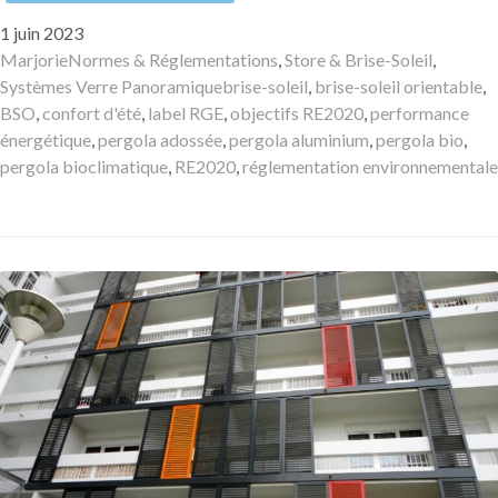
Publié
1 juin 2023
le
Auteur
Catégories
Marjorie
Normes & Réglementations
,
Store & Brise-Soleil
,
Mots-
Systèmes Verre Panoramique
brise-soleil
,
brise-soleil orientable
,
clés
BSO
,
confort d'été
,
label RGE
,
objectifs RE2020
,
performance
énergétique
,
pergola adossée
,
pergola aluminium
,
pergola bio
,
pergola bioclimatique
,
RE2020
,
réglementation environnementale