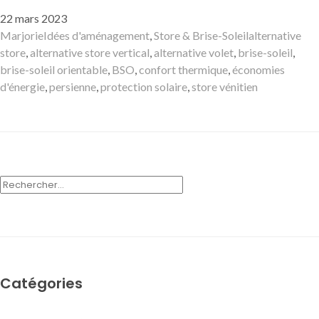
Publié
22 mars 2023
le
Auteur
Catégories
Mots-
Marjorie
Idées d'aménagement
,
Store & Brise-Soleil
alternative
clés
store
,
alternative store vertical
,
alternative volet
,
brise-soleil
,
brise-soleil orientable
,
BSO
,
confort thermique
,
économies
d'énergie
,
persienne
,
protection solaire
,
store vénitien
RECHERCHER :
Catégories