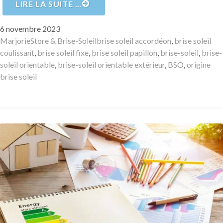
LIRE LA SUITE …
Publié
6 novembre 2023
le
Auteur
Catégories
Mots-
Marjorie
Store & Brise-Soleil
brise soleil accordéon
,
brise soleil
clés
coulissant
,
brise soleil fixe
,
brise soleil papillon
,
brise-soleil
,
brise-
soleil orientable
,
brise-soleil orientable extérieur
,
BSO
,
origine
brise soleil