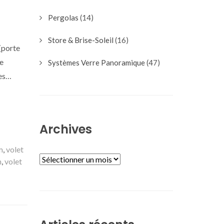
Pergolas
(14)
Store & Brise-Soleil
(16)
 (porte
de
Systèmes Verre Panoramique
(47)
ses…
Archives
m
,
volet
ARCHIVES
n
,
volet