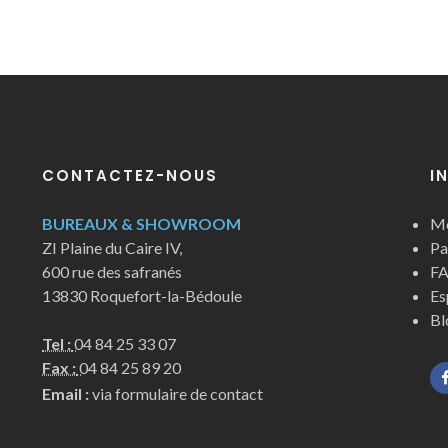
CONTACTEZ-NOUS
I
BUREAUX & SHOWROOM
Me
ZI Plaine du Caire IV,
Pa
600 rue des safranés
FA
13830 Roquefort-la-Bédoule
Es
Bl
Tel :
04 84 25 33 07
Fax :
04 84 25 89 20
Email :
via formulaire de contact