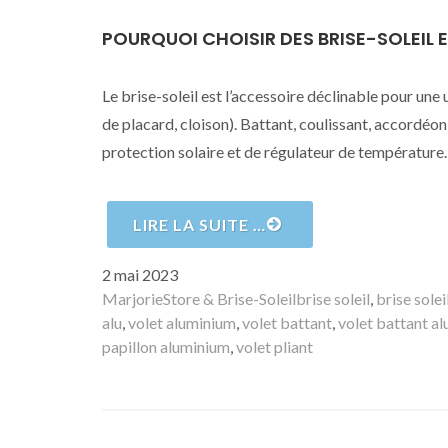
POURQUOI CHOISIR DES BRISE-SOLEIL 
Le brise-soleil est l’accessoire déclinable pour une u
de placard, cloison). Battant, coulissant, accordéon o
protection solaire et de régulateur de température.
LIRE LA SUITE …
Publié
2 mai 2023
le
Auteur
Catégories
Mots-
Marjorie
Store & Brise-Soleil
brise soleil
,
brise solei
clés
alu
,
volet aluminium
,
volet battant
,
volet battant a
papillon aluminium
,
volet pliant