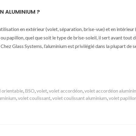
EN ALUMINIUM ?
tilisation en extérieur (volet, séparation, brise-vue) et en intérieur
u papillon, quel que soit le type de brise-soleil, il sert avant tout 
 Chez Glass Systems, l’aluminium est privilégié dans la plupart de 
l orientable
,
BSO
,
volet
,
volet accordéon
,
volet accordéon alumini
luminium
,
volet coulissant
,
volet coulissant aluminium
,
volet papillo