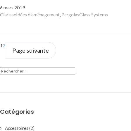
Publié
6 mars 2019
le
Auteur
Catégories
Mots-
Clarisse
Idées d'aménagement
,
Pergolas
Glass Systems
clés
Page
Page
1
2
Page suivante
RECHERCHER :
Catégories
Accessoires
(2)