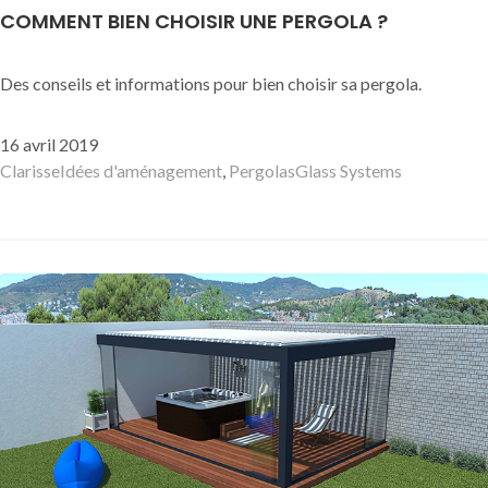
COMMENT BIEN CHOISIR UNE PERGOLA ?
Des conseils et informations pour bien choisir sa pergola.
Publié
16 avril 2019
le
Auteur
Catégories
Mots-
Clarisse
Idées d'aménagement
,
Pergolas
Glass Systems
clés