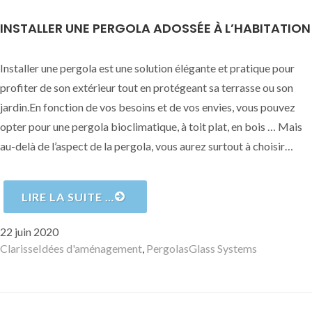
INSTALLER UNE PERGOLA ADOSSÉE À L’HABITATION
Installer une pergola est une solution élégante et pratique pour
profiter de son extérieur tout en protégeant sa terrasse ou son
jardin.En fonction de vos besoins et de vos envies, vous pouvez
opter pour une pergola bioclimatique, à toit plat, en bois … Mais
au-delà de l’aspect de la pergola, vous aurez surtout à choisir…
LIRE LA SUITE …
Publié
22 juin 2020
le
Auteur
Catégories
Mots-
Clarisse
Idées d'aménagement
,
Pergolas
Glass Systems
clés