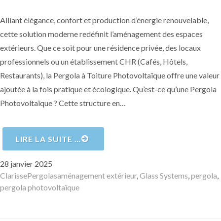
Alliant élégance, confort et production d’énergie renouvelable,
cette solution moderne redéfinit l’aménagement des espaces
extérieurs. Que ce soit pour une résidence privée, des locaux
professionnels ou un établissement CHR (Cafés, Hôtels,
Restaurants), la Pergola à Toiture Photovoltaïque offre une valeur
ajoutée à la fois pratique et écologique. Qu’est-ce qu’une Pergola
Photovoltaïque ? Cette structure en…
LIRE LA SUITE …
Publié
28 janvier 2025
le
Auteur
Catégories
Mots-
Clarisse
Pergolas
aménagement extérieur
,
Glass Systems
,
pergola
,
clés
pergola photovoltaïque