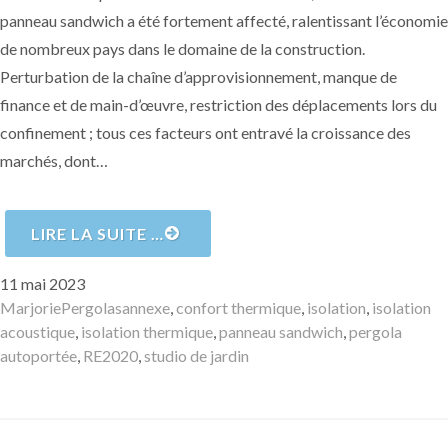
panneau sandwich a été fortement affecté, ralentissant l’économie
de nombreux pays dans le domaine de la construction.
Perturbation de la chaîne d’approvisionnement, manque de
finance et de main-d’œuvre, restriction des déplacements lors du
confinement ; tous ces facteurs ont entravé la croissance des
marchés, dont…
LIRE LA SUITE …
Publié
11 mai 2023
le
Auteur
Catégories
Mots-
Marjorie
Pergolas
annexe
,
confort thermique
,
isolation
,
isolation
clés
acoustique
,
isolation thermique
,
panneau sandwich
,
pergola
autoportée
,
RE2020
,
studio de jardin