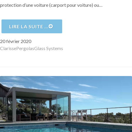
protection d’une voiture (carport pour voiture) ou…
LIRE LA SUITE …
Publié
20 février 2020
le
Auteur
Catégories
Mots-
Clarisse
Pergolas
Glass Systems
clés