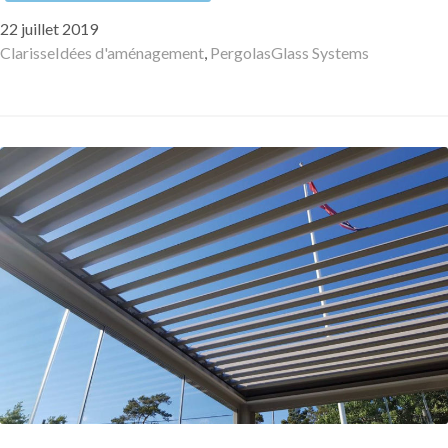
Publié
22 juillet 2019
le
Auteur
Catégories
Mots-
Clarisse
Idées d'aménagement
,
Pergolas
Glass Systems
clés