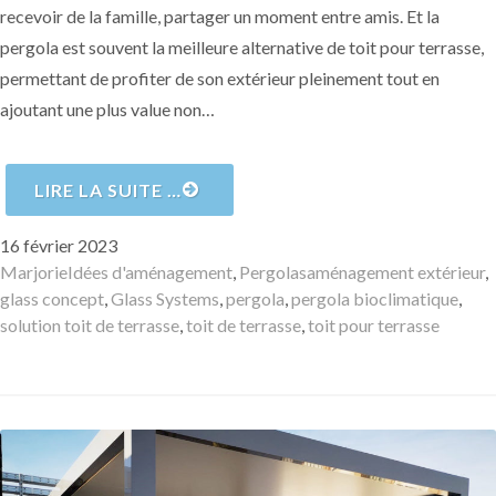
recevoir de la famille, partager un moment entre amis. Et la
pergola est souvent la meilleure alternative de toit pour terrasse,
permettant de profiter de son extérieur pleinement tout en
ajoutant une plus value non…
LIRE LA SUITE …
Publié
16 février 2023
le
Auteur
Catégories
Mots-
Marjorie
Idées d'aménagement
,
Pergolas
aménagement extérieur
,
clés
glass concept
,
Glass Systems
,
pergola
,
pergola bioclimatique
,
solution toit de terrasse
,
toit de terrasse
,
toit pour terrasse