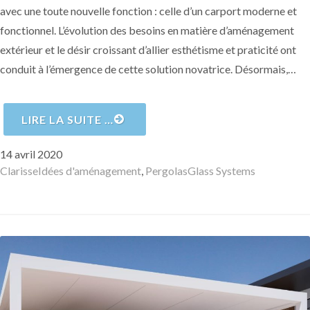
avec une toute nouvelle fonction : celle d’un carport moderne et
fonctionnel. L’évolution des besoins en matière d’aménagement
extérieur et le désir croissant d’allier esthétisme et praticité ont
conduit à l’émergence de cette solution novatrice. Désormais,…
LIRE LA SUITE …
Publié
14 avril 2020
le
Auteur
Catégories
Mots-
Clarisse
Idées d'aménagement
,
Pergolas
Glass Systems
clés