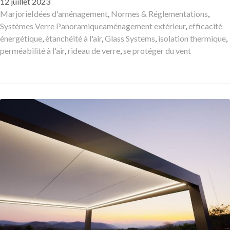
Publié
12 juillet 2023
le
Auteur
Catégories
Marjorie
Idées d'aménagement
,
Normes & Réglementations
,
Mots-
Systèmes Verre Panoramique
aménagement extérieur
,
efficacité
clés
énergétique
,
étanchéité à l'air
,
Glass Systems
,
isolation thermique
,
perméabilité à l'air
,
rideau de verre
,
se protéger du vent