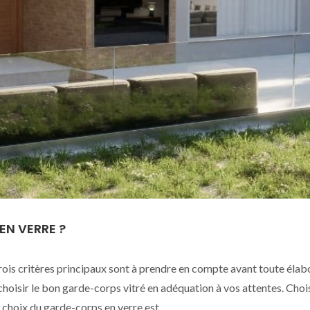
N VERRE ?
 trois critères principaux sont à prendre en compte avant toute élab
choisir le bon garde-corps vitré en adéquation à vos attentes. Chois
e choix du garde-corps en verre est…