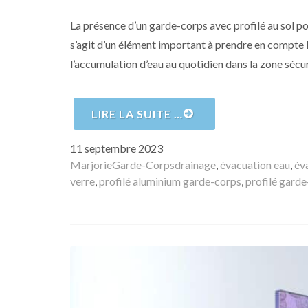
La présence d’un garde-corps avec profilé au sol pos
s’agit d’un élément important à prendre en compte l
l’accumulation d’eau au quotidien dans la zone séc
LIRE LA SUITE …
Publié
11 septembre 2023
le
Auteur
Catégories
Mots-
Marjorie
Garde-Corps
drainage
,
évacuation eau
,
év
clés
verre
,
profilé aluminium garde-corps
,
profilé gard