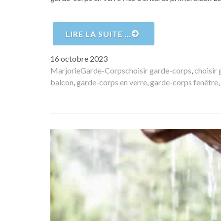
LIRE LA SUITE …
Publié
16 octobre 2023
le
Auteur
Catégories
Mots-
Marjorie
Garde-Corps
choisir garde-corps
,
choisir
clés
balcon
,
garde-corps en verre
,
garde-corps fenêtre
,