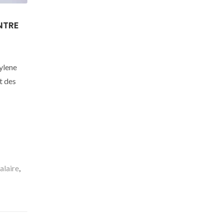
NTRE
hylene
t des
alaire
,