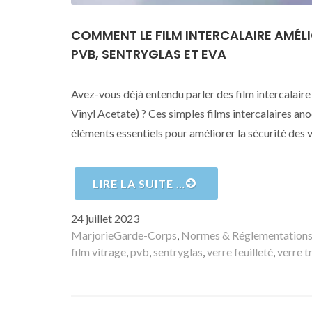
COMMENT LE FILM INTERCALAIRE AMÉLI
PVB, SENTRYGLAS ET EVA
Avez-vous déjà entendu parler des film intercalair
Vinyl Acetate) ? Ces simples films intercalaires ano
éléments essentiels pour améliorer la sécurité des vi
LIRE LA SUITE …
Publié
24 juillet 2023
le
Auteur
Catégories
Marjorie
Garde-Corps
,
Normes & Réglementation
film vitrage
,
pvb
,
sentryglas
,
verre feuilleté
,
verre 