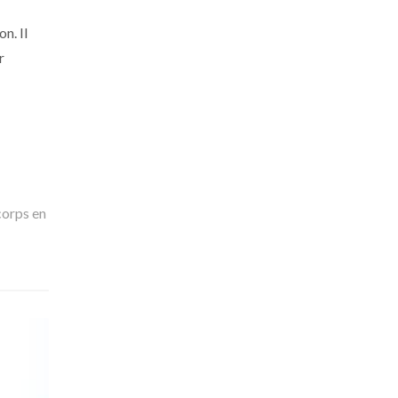
n. Il
r
orps en