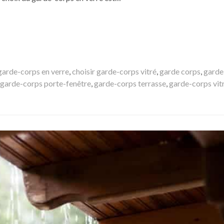
 garde-corps en verre
,
choisir garde-corps vitré
,
garde corps
,
garde
garde-corps porte-fenêtre
,
garde-corps terrasse
,
garde-corps vit