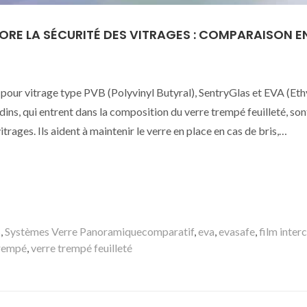
ORE LA SÉCURITÉ DES VITRAGES : COMPARAISON E
e pour vitrage type PVB (Polyvinyl Butyral), SentryGlas et EVA (Et
dins, qui entrent dans la composition du verre trempé feuilleté, son
trages. Ils aident à maintenir le verre en place en cas de bris,…
Mots-
s
,
Systèmes Verre Panoramique
comparatif
,
eva
,
evasafe
,
film interc
clés
trempé
,
verre trempé feuilleté