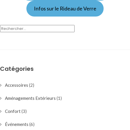
Infos sur le Rideau de Verre
RECHERCHER :
Catégories
Accessoires
(2)
Aménagements Extérieurs
(1)
Confort
(3)
Événements
(6)