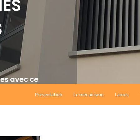
NES
S
les avec ce
ntables en Kit
Présentation
Le mécanisme
Lames