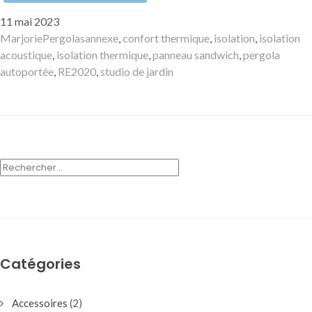
Publié
11 mai 2023
le
Auteur
Catégories
Mots-
Marjorie
Pergolas
annexe
,
confort thermique
,
isolation
,
isolation
clés
acoustique
,
isolation thermique
,
panneau sandwich
,
pergola
autoportée
,
RE2020
,
studio de jardin
RECHERCHER :
Catégories
Accessoires
(2)