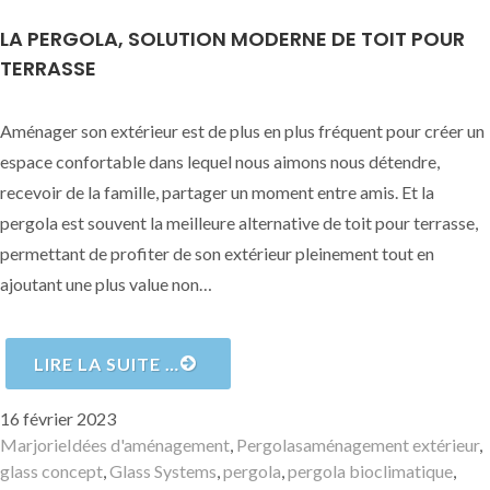
LA PERGOLA, SOLUTION MODERNE DE TOIT POUR
TERRASSE
Aménager son extérieur est de plus en plus fréquent pour créer un
espace confortable dans lequel nous aimons nous détendre,
recevoir de la famille, partager un moment entre amis. Et la
pergola est souvent la meilleure alternative de toit pour terrasse,
permettant de profiter de son extérieur pleinement tout en
ajoutant une plus value non…
LIRE LA SUITE …
Publié
16 février 2023
le
Auteur
Catégories
Mots-
Marjorie
Idées d'aménagement
,
Pergolas
aménagement extérieur
,
clés
glass concept
,
Glass Systems
,
pergola
,
pergola bioclimatique
,