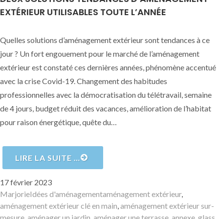
EXTÉRIEUR UTILISABLES TOUTE L’ANNÉE
Quelles solutions d’aménagement extérieur sont tendances à ce
jour ? Un fort engouement pour le marché de l’aménagement
extérieur est constaté ces dernières années, phénomène accentué
avec la crise Covid-19. Changement des habitudes
professionnelles avec la démocratisation du télétravail, semaine
de 4 jours, budget réduit des vacances, amélioration de l’habitat
pour raison énergétique, quête du…
LIRE LA SUITE …
Publié
17 février 2023
le
Auteur
Catégories
Mots-
Marjorie
Idées d'aménagement
aménagement extérieur
,
clés
aménagement extérieur clé en main
,
aménagement extérieur sur-
mesure
,
aménager un jardin
,
aménager une terrasse
,
annexe
,
glass