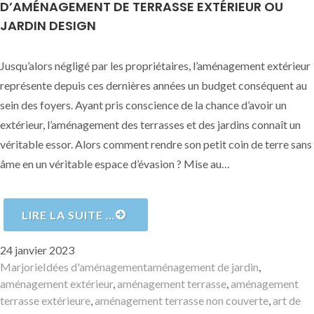
D’AMÉNAGEMENT DE TERRASSE EXTÉRIEUR OU
JARDIN DESIGN
Jusqu’alors négligé par les propriétaires, l’aménagement extérieur
représente depuis ces dernières années un budget conséquent au
sein des foyers. Ayant pris conscience de la chance d’avoir un
extérieur, l’aménagement des terrasses et des jardins connaît un
véritable essor. Alors comment rendre son petit coin de terre sans
âme en un véritable espace d’évasion ? Mise au…
LIRE LA SUITE …
Publié
24 janvier 2023
le
Auteur
Catégories
Mots-
Marjorie
Idées d'aménagement
aménagement de jardin
,
clés
aménagement extérieur
,
aménagement terrasse
,
aménagement
terrasse extérieure
,
aménagement terrasse non couverte
,
art de