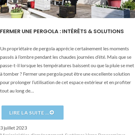
FERMER UNE PERGOLA : INTÉRÊTS & SOLUTIONS
Un propriétaire de pergola apprécie certainement les moments
passés à l’ombre pendant les chaudes journées d’été. Mais que se
passe-t-il lorsque les températures baissent ou que la pluie se met
à tomber ? Fermer une pergola peut être une excellente solution
pour prolonger l’utilisation de cet espace extérieur et en profiter
tout au long de…
LIRE LA SUITE …
Publié
3 juillet 2023
le
Auteur
Catégories
Mot
Marjorie
Idées d'aménagement
,
Systèmes Verre Panoramique