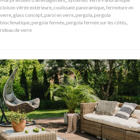
clés
cloison vitrée extérieure
,
coulissant panoramique
,
fermeture en
verre
,
glass concept
,
paroi en verre
,
pergola
,
pergola
bioclimatique
,
pergola fermée
,
pergola fermée sur les côtés
,
rideau de verre