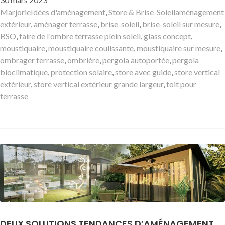
le
Auteur
Catégories
Mots-
Marjorie
Idées d'aménagement
,
Store & Brise-Soleil
aménagement
clés
extérieur
,
aménager terrasse
,
brise-soleil
,
brise-soleil sur mesure
,
BSO
,
faire de l'ombre terrasse plein soleil
,
glass concept
,
moustiquaire
,
moustiquaire coulissante
,
moustiquaire sur mesure
,
ombrager terrasse
,
ombrière
,
pergola autoportée
,
pergola
bioclimatique
,
protection solaire
,
store avec guide
,
store vertical
extérieur
,
store vertical extérieur grande largeur
,
toit pour
terrasse
DEUX SOLUTIONS TENDANCES D’AMÉNAGEMENT