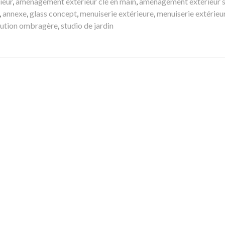
ieur
,
aménagement extérieur clé en main
,
aménagement extérieur s
,
annexe
,
glass concept
,
menuiserie extérieure
,
menuiserie extérieu
lution ombragère
,
studio de jardin