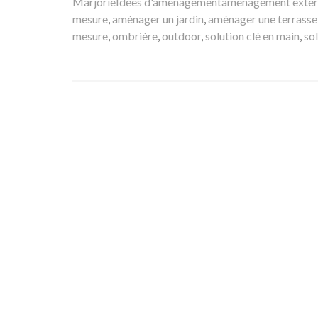
le
Auteur
Catégories
Mots-
Marjorie
Idées d'aménagement
aménagement extér
clés
mesure
,
aménager un jardin
,
aménager une terrasse
mesure
,
ombrière
,
outdoor
,
solution clé en main
,
so