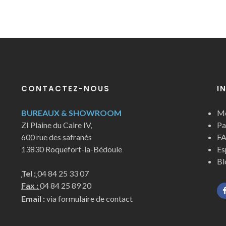
CONTACTEZ-NOUS
I
BUREAUX & SHOWROOM
Me
ZI Plaine du Caire IV,
Pa
600 rue des safranés
FA
13830 Roquefort-la-Bédoule
Es
Bl
Tel :
04 84 25 33 07
Fax :
04 84 25 89 20
Email :
via formulaire de contact