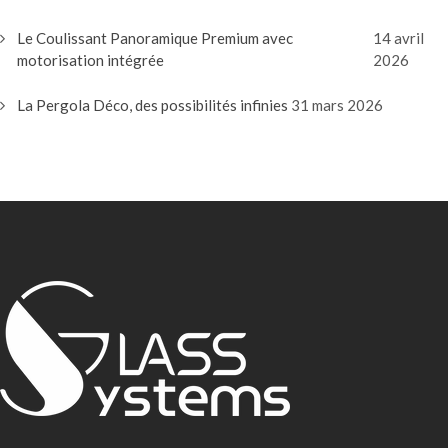
Le Coulissant Panoramique Premium avec
14 avril
motorisation intégrée
2026
La Pergola Déco, des possibilités infinies
31 mars 2026