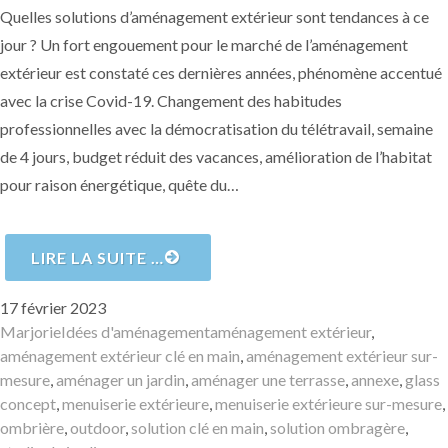
Quelles solutions d’aménagement extérieur sont tendances à ce
jour ? Un fort engouement pour le marché de l’aménagement
extérieur est constaté ces dernières années, phénomène accentué
avec la crise Covid-19. Changement des habitudes
professionnelles avec la démocratisation du télétravail, semaine
de 4 jours, budget réduit des vacances, amélioration de l’habitat
pour raison énergétique, quête du…
LIRE LA SUITE …
Publié
17 février 2023
le
Auteur
Catégories
Mots-
Marjorie
Idées d'aménagement
aménagement extérieur
,
clés
aménagement extérieur clé en main
,
aménagement extérieur sur-
mesure
,
aménager un jardin
,
aménager une terrasse
,
annexe
,
glass
concept
,
menuiserie extérieure
,
menuiserie extérieure sur-mesure
,
ombrière
,
outdoor
,
solution clé en main
,
solution ombragère
,