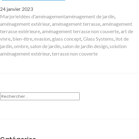
Publié
24 janvier 2023
le
Auteur
Catégories
Mots-
Marjorie
Idées d'aménagement
aménagement de jardin
,
clés
aménagement extérieur
,
aménagement terrasse
,
aménagement
terrasse extérieure
,
aménagement terrasse non couverte
,
art de
vivre
,
bien-être
,
evasion
,
glass concept
,
Glass Systems
,
ilot de
jardin
,
ombre
,
salon de jardin
,
salon de jardin design
,
solution
aménagement extérieur
,
terrasse non couverte
RECHERCHER :