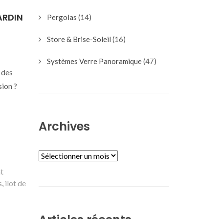
ARDIN
Pergolas
(14)
Store & Brise-Soleil
(16)
Systèmes Verre Panoramique
(47)
 des
sion ?
Archives
ARCHIVES
t
s
,
ilot de