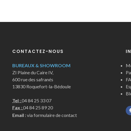
CONTACTEZ-NOUS
I
BUREAUX & SHOWROOM
Me
ZI Plaine du Caire IV,
Pa
600 rue des safranés
FA
13830 Roquefort-la-Bédoule
Es
Bl
Tel :
04 84 25 33 07
Fax :
04 84 25 89 20
Email :
via formulaire de contact