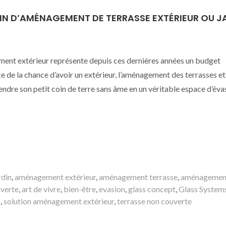
IN D’AMÉNAGEMENT DE TERRASSE EXTÉRIEUR OU J
gement extérieur représente depuis ces dernières années un budget
e de la chance d’avoir un extérieur, l’aménagement des terrasses et
endre son petit coin de terre sans âme en un véritable espace d’éva
rdin
,
aménagement extérieur
,
aménagement terrasse
,
aménagemen
verte
,
art de vivre
,
bien-être
,
evasion
,
glass concept
,
Glass System
n
,
solution aménagement extérieur
,
terrasse non couverte