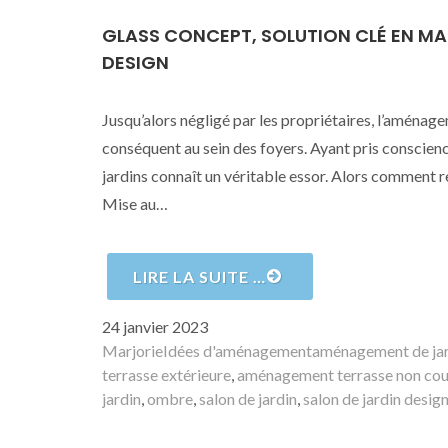
GLASS CONCEPT, SOLUTION CLÉ EN MA
DESIGN
Jusqu’alors négligé par les propriétaires, l’aména
conséquent au sein des foyers. Ayant pris conscienc
jardins connaît un véritable essor. Alors comment r
Mise au…
LIRE LA SUITE …
Publié
24 janvier 2023
le
Auteur
Catégories
Mots-
Marjorie
Idées d'aménagement
aménagement de ja
clés
terrasse extérieure
,
aménagement terrasse non cou
jardin
,
ombre
,
salon de jardin
,
salon de jardin desig