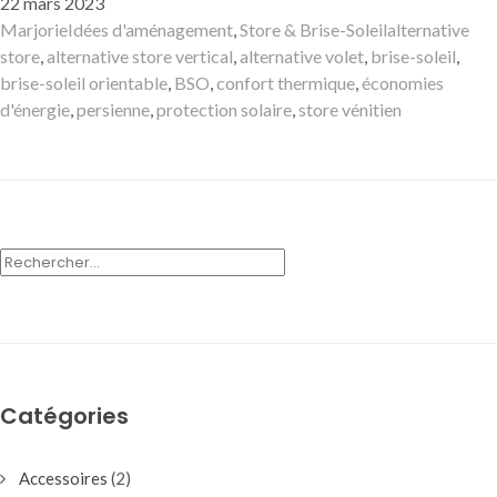
Publié
22 mars 2023
le
Auteur
Catégories
Mots-
Marjorie
Idées d'aménagement
,
Store & Brise-Soleil
alternative
clés
store
,
alternative store vertical
,
alternative volet
,
brise-soleil
,
brise-soleil orientable
,
BSO
,
confort thermique
,
économies
d'énergie
,
persienne
,
protection solaire
,
store vénitien
RECHERCHER :
Catégories
Accessoires
(2)