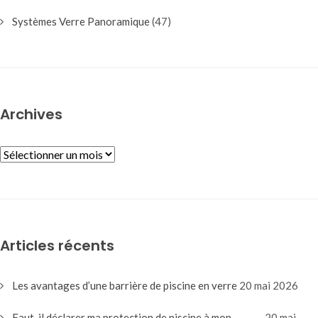
Systèmes Verre Panoramique
(47)
Archives
ARCHIVES
Articles récents
Les avantages d’une barrière de piscine en verre
20 mai 2026
Faut-il déclarer ma protection de piscine à mon
20 mai