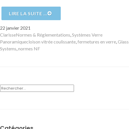
LIRE LA SUITE …
Publié
22 janvier 2021
le
Auteur
Catégories
Clarisse
Normes & Réglementations
,
Systèmes Verre
Mots-
Panoramique
cloison vitrée coulissante
,
fermetures en verre
,
Glass
clés
Systems
,
normes NF
RECHERCHER :
Catégories