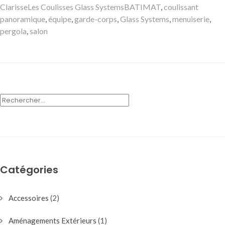
le
Auteur
Catégories
Mots-
Clarisse
Les Coulisses Glass Systems
BATIMAT
,
coulissant
clés
panoramique
,
équipe
,
garde-corps
,
Glass Systems
,
menuiserie
,
pergola
,
salon
RECHERCHER :
Catégories
Accessoires
(2)
Aménagements Extérieurs
(1)