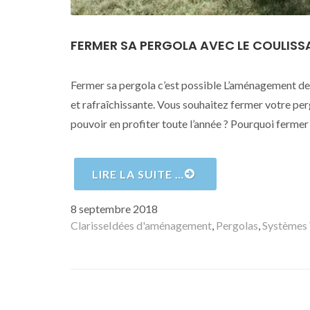
FERMER SA PERGOLA AVEC LE COULIS
Fermer sa pergola c’est possible L’aménagement de 
et rafraîchissante. Vous souhaitez fermer votre per
pouvoir en profiter toute l’année ? Pourquoi fermer
LIRE LA SUITE …
Publié
8 septembre 2018
le
Auteur
Catégories
Clarisse
Idées d'aménagement
,
Pergolas
,
Systèmes