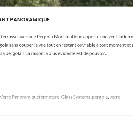
SANT PANORAMIQUE
terrasse avec une Pergola Bioclimatique apporte une ventilation n
gola sans couper la vue tout en restant ouvrable à tout moment et 
 sa pergola ? La raison la plus évidente est de pouvoir…
Mots-
 Verre Panoramique
fermeture
,
Glass Systems
,
pergola
,
verre
clés