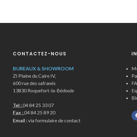
CONTACTEZ-NOUS
I
BUREAUX & SHOWROOM
Me
ZI Plaine du Caire IV,
Pa
600 rue des safranés
FA
13830 Roquefort-la-Bédoule
Es
Bl
Tel :
04 84 25 33 07
Fax :
04 84 25 89 20
Email :
via formulaire de contact